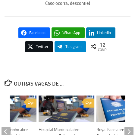
Caso ocorra, desconfie!
Facebook
WhatsApp
LinkedIn
12
Twitter
Telegram
COMP.
OUTRAS VAGAS DE ...
0
0
lo Marinho abre
Hospital Municipal abre
Royal Face abre vaga