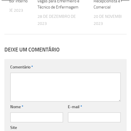
Vendedor Interno
vagas para Enfermeiro e
Recepcionista e Consu
Técnico de Enfermagem
Comercial
EIRO DE 2023
28 DE DEZEMBRO DE
20 DE NOVEMBRO D
2023
2023
DEIXE UM COMENTÁRIO
Comentário
*
Nome
*
E-mail
*
Site