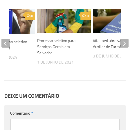
0
0
Processo seletivo para
Vitalmed abre vaga p
rocesso seletivo
Serviços Gerais em
Auxiliar de Farmácia
dor(a)
Salvador
3 DE JUNHO DE 2024
O DE 2024
1 DE JUNHO DE 2021
DEIXE UM COMENTÁRIO
Comentário
*