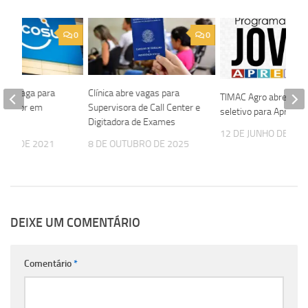
0
0
bre vaga para
Clínica abre vagas para
TIMAC Agro abre proc
 Sênior em
Supervisora de Call Center e
seletivo para Aprendi
Digitadora de Exames
12 DE JUNHO DE 202
EIRO DE 2021
8 DE OUTUBRO DE 2025
DEIXE UM COMENTÁRIO
Comentário
*