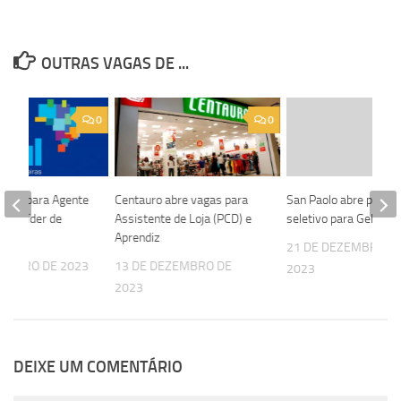
OUTRAS VAGAS DE ...
0
0
vagas para Agente
Centauro abre vagas para
San Paolo abre proce
o e Líder de
Assistente de Loja (PCD) e
seletivo para Gelateir
ão
Aprendiz
21 DE DEZEMBRO D
TEMBRO DE 2023
13 DE DEZEMBRO DE
2023
2023
DEIXE UM COMENTÁRIO