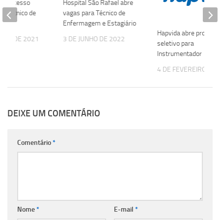
e processo
Hospital São Rafael abre
ra Técnico de
vagas para Técnico de
Enfermagem e Estagiário
Hapvida abre process
OSTO DE 2021
3 DE JUNHO DE 2022
seletivo para
Instrumentador
4 DE FEVEREIRO DE 
DEIXE UM COMENTÁRIO
Comentário
*
Nome
*
E-mail
*