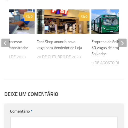
0
0
 abre processo
Fast Shop anuncia nova
Empresa de ônibus of
ara Demonstrador
vaga para Vendedor de Loja
50 vagas de emprego
Salvador
TUBRO DE 2023
20 DE OUTUBRO DE 2023
9 DE AGOSTO DE 20
DEIXE UM COMENTÁRIO
Comentário
*