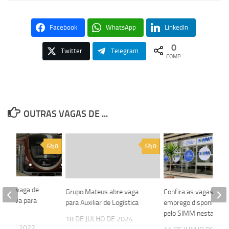
Facebook
WhatsApp
LinkedIn
0
Twitter
Telegram
COMP.
OUTRAS VAGAS DE ...
0
0
abre vaga de
Grupo Mateus abre vaga
Confira as vagas de
clusiva para
para Auxiliar de Logística
emprego disponibiliza
pelo SIMM nesta quint
18 DE JULHO DE 2024
HO DE 2022