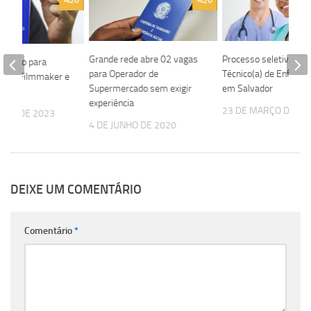
0
0
Grande rede abre 02 vagas
Processo seletivo par
eletivo para
para Operador de
Técnico(a) de Enfer
 Arte, Filmmaker e
Supermercado sem exigir
em Salvador
sta
experiência
23 DE MARÇO DE 20
EIRO DE 2023
4 DE JUNHO DE 2020
DEIXE UM COMENTÁRIO
Comentário
*