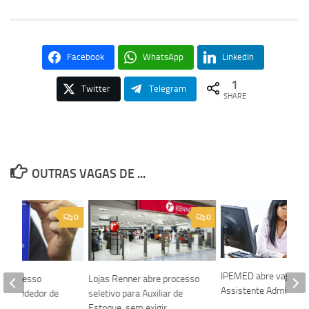
Facebook
WhatsApp
LinkedIn
1
Twitter
Telegram
SHARE
OUTRAS VAGAS DE ...
0
0
IPEMED abre vaga pa
e processo
Lojas Renner abre processo
Assistente Administra
ara Vendedor de
seletivo para Auxiliar de
Estoque, sem exigir