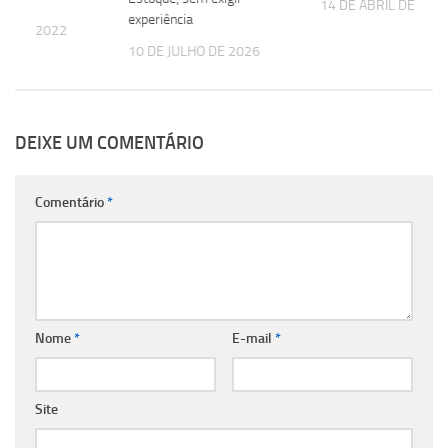
14 DE ABRIL DE 202
experiência
ÇO DE 2022
10 DE JULHO DE 2026
DEIXE UM COMENTÁRIO
Comentário
*
Nome
*
E-mail
*
Site