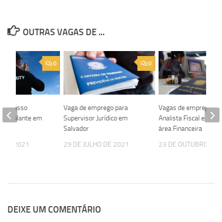
OUTRAS VAGAS DE ...
0
0
 processo
Vaga de emprego para
Vagas de emprego pa
ra Vigilante em
Supervisor Jurídico em
Analista Fiscal e Está
Salvador
área Financeira
O DE 2021
29 DE JULHO DE 2021
23 DE OUTUBRO DE 
DEIXE UM COMENTÁRIO