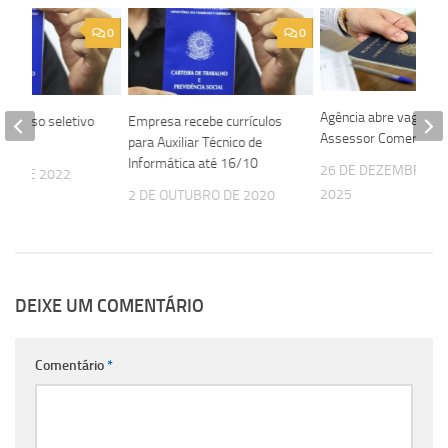
0
0
Agência abre vaga pa
rocesso seletivo
Empresa recebe currículos
Assessor Comercial
idor
para Auxiliar Técnico de
Informática até 16/10
26 DE DEZEMBRO D
STO DE 2022
2025
2 DE OUTUBRO DE 2020
DEIXE UM COMENTÁRIO
Comentário
*