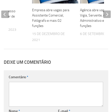
Empresa abre vagas para
Agência abre vagas p
re processo
Assistente Comercial,
Vigia, Servente, Assis
ra Líder de
Fotógrafo e mais 02
Administrativo e mai
funções
funções
IL DE 2023
15 DE DEZEMBRO DE
6 DE SETEMBRO DE 
2021
DEIXE UM COMENTÁRIO
Comentário
*
Nome
*
E-mail
*