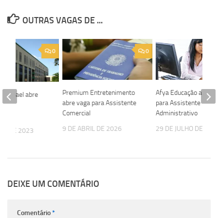
OUTRAS VAGAS DE ...
0
0
Premium Entretenimento
Afya Educação abre v
ão Rafael abre
abre vaga para Assistente
para Assistente
para
Comercial
Administrativo
sta
9 DE ABRIL DE 2026
29 DE JULHO DE 202
HO DE 2023
DEIXE UM COMENTÁRIO
Comentário
*