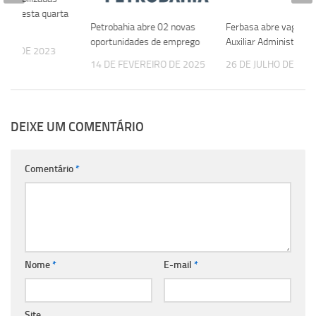
ahia nesta quarta
Petrobahia abre 02 novas
Ferbasa abre vaga pa
oportunidades de emprego
Auxiliar Administrativ
OSTO DE 2023
14 DE FEVEREIRO DE 2025
26 DE JULHO DE 202
DEIXE UM COMENTÁRIO
Comentário
*
Nome
*
E-mail
*
Site