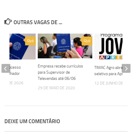
OUTRAS VAGAS DE ...
0
0
Empresa recebe currículos
bre processo
TIMAC Agro abre proc
para Supervisor de
ra Alinhador
seletivo para Aprendi
Televendas até 06/06
EIRO DE 2026
12 DE JUNHO DE 202
29 DE MAIO DE 2020
DEIXE UM COMENTÁRIO