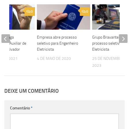
0
0
bre vaga
Empresa abre processo
Grupo Bravante abre
para Auxiliar de
seletivo para Engenheiro
processo seletivo par
 em Salvador
Eletricista
Eletricista
O DE 2021
4 DE MAIO DE 2020
25 DE NOVEMBRO D
2023
DEIXE UM COMENTÁRIO
Comentário
*