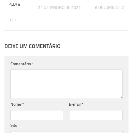
tivo (PCD) e
24 DE JANEIRO DE 2022
6 DE ABRIL DE 2023
sta
 DE 2023
DEIXE UM COMENTÁRIO
Comentário
*
Nome
*
E-mail
*
Site