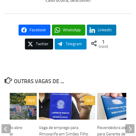
Caso ocorra, desconfie!
Facebook
WhatsApp
LinkedIn
1
Twitter
Telegram
SHARE
OUTRAS VAGAS DE ...
0
0
eroporto abre
Vaga de emprego para
Revendedora abre va
Auxiliar
Almoxarife em Simões Filho
para Gerente de Mark