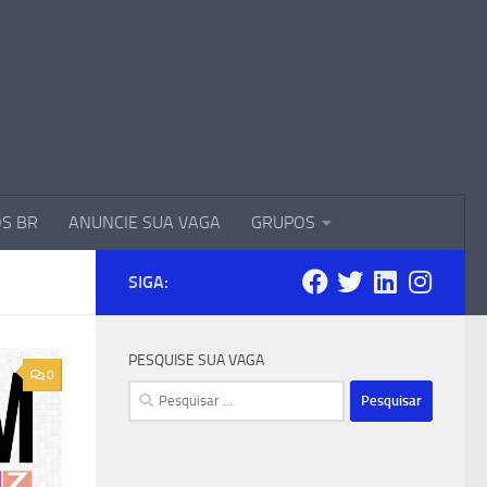
S BR
ANUNCIE SUA VAGA
GRUPOS
SIGA:
PESQUISE SUA VAGA
0
Pesquisar
por: