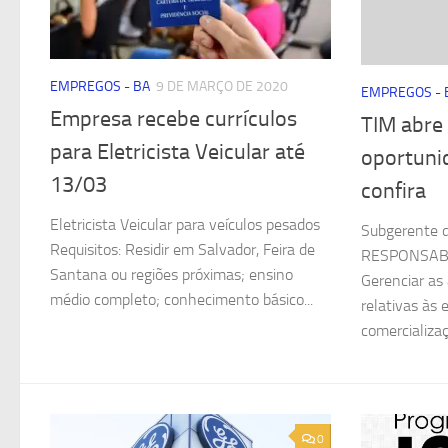
EMPREGOS - BA
9 DE MARÇO DE 2020
EMPREGOS - 
Empresa recebe currículos
TIM abre
para Eletricista Veicular até
oportuni
13/03
confira
Eletricista Veicular para veículos pesados
Subgerente d
Requisitos: Residir em Salvador, Feira de
RESPONSABI
Santana ou regiões próximas; ensino
Gerenciar as
médio completo; conhecimento básico...
relativas às 
comercializaç
0