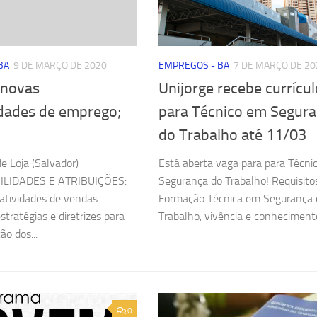
BA
9 DE MARÇO DE 2020
EMPREGOS - BA
7 DE MARÇO DE 20
 novas
Unijorge recebe currícu
dades de emprego;
para Técnico em Segur
do Trabalho até 11/03
e Loja (Salvador)
Está aberta vaga para para Técni
LIDADES E ATRIBUIÇÕES:
Segurança do Trabalho! Requisito
 atividades de vendas
Formação Técnica em Segurança 
estratégias e diretrizes para
Trabalho, vivência e conhecimento
ão dos...
0