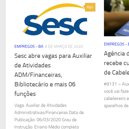
0
EMPREGOS - 
EMPREGOS - BA
6 DE MARÇO DE 2020
Agência 
Sesc abre vagas para Auxiliar
recebe cu
de Atividades
de Cabele
ADM/Financeiras,
Bibliotecário e mais 06
#9131 – Auxi
você vai faze
funções
cabeleireiro 
Vaga: Auxiliar de Atividades
aparelhos de.
Administrativas/Financeiras Data de
Publicação: 06/03/2020 Grau de
Instrução: Ensino Médio completo