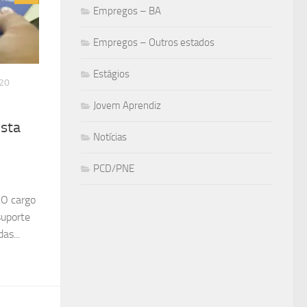
Empregos – BA
Empregos – Outros estados
Estágios
20
Jovem Aprendiz
ista
Notícias
PCD/PNE
: O cargo
suporte
as...