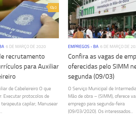
0
BA
6 DE MARÇO DE 2020
EMPREGOS - BA
6 DE MARÇO DE 20
de recrutamento
Confira as vagas de em
rrículos para Auxiliar
oferecidas pelo SIMM n
ireiro
segunda (09/03)
liar de Cabeleireiro O que
O Serviço Municipal de Intermedi
r: Executar protocolos de
Mão de obra – (SIMM), oferece v
e terapeuta capilar; Manusear
emprego para segunda-feira
..
(09/03/2020). Os interessados...