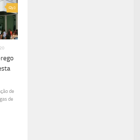
0
20
prego
esta
ação de
agas de