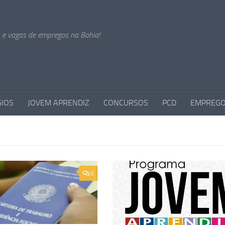
s e vagas de empregos na Bahia!
GIOS
JOVEM APRENDIZ
CONCURSOS
PCD
EMPREGO
0