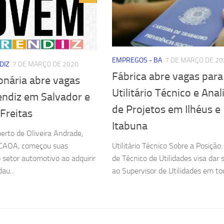
EMPREGOS - BA
7 DE MARÇO DE 20
DIZ
7 DE MARÇO DE 2020
Fábrica abre vagas para
onária abre vagas
Utilitário Técnico e Anal
endiz em Salvador e
de Projetos em Ilhéus e
Freitas
Itabuna
berto de Oliveira Andrade,
Utilitário Técnico Sobre a Posição
 CAOA, começou suas
de Técnico de Utilidades visa dar 
 setor automotivo ao adquirir
ao Supervisor de Utilidades em tod
au...