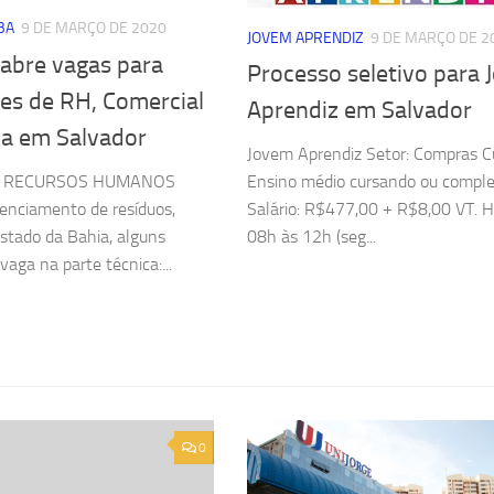
BA
9 DE MARÇO DE 2020
JOVEM APRENDIZ
9 DE MARÇO DE 2
abre vagas para
Processo seletivo para
tes de RH, Comercial
Aprendiz em Salvador
ca em Salvador
Jovem Aprendiz Setor: Compras C
E RECURSOS HUMANOS
Ensino médio cursando ou comple
enciamento de resíduos,
Salário: R$477,00 + R$8,00 VT. Ho
stado da Bahia, alguns
08h às 12h (seg...
 vaga na parte técnica:...
0